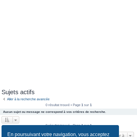
e
r
Sujets actifs
Aller à la recherche avancée
0 résultat trouvé • Page
1
sur
1
Aucun sujet ou message ne correspond à vos critères de recherche.
0 résultat trouvé • Page
1
sur
1
En poursuivant votre navigation, vous acceptez
Aller à