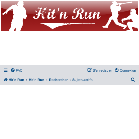
FAQ
S’enregistrer
Connexion
R
Hit'n Run
Hit'n Run
Rechercher
Sujets actifs
e
c
h
e
r
c
h