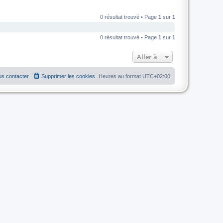
0 résultat trouvé • Page
1
sur
1
0 résultat trouvé • Page
1
sur
1
Aller à
s contacter
Supprimer les cookies
Heures au format
UTC+02:00