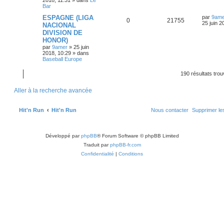
s
i
n
Bar
p
e
s
e
s
a
r
s
D
ESPAGNE (LIGA
par
9ame
R
V
0
21755
g
o
s
m
e
25 juin 2
NACIONAL
e
e
r
e
DIVISION DE
é
u
s
n
n
s
HONOR)
i
s
a
p
e
s
e
par
9amer
»
25 juin
g
r
2018, 10:29
» dans
e
o
s
m
Baseball Europe
e
e
s
n
s
190 résultats tro
s
a
s
g
Aller à la recherche avancée
e
e
Hit'n Run
Hit'n Run
Nous contacter
Supprimer le
s
Développé par
phpBB
® Forum Software © phpBB Limited
Traduit par
phpBB-fr.com
Confidentialité
|
Conditions