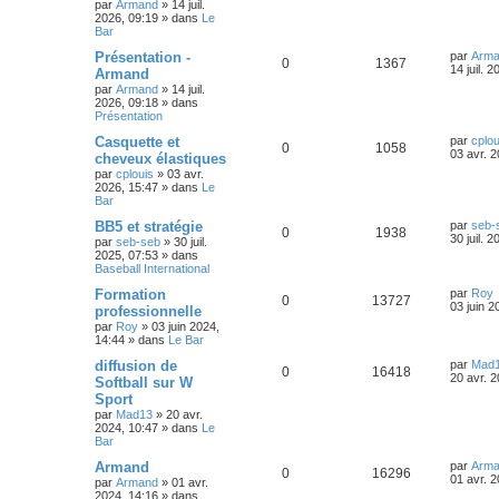
s
p
e
e
par
Armand
»
14 juil.
g
r
2026, 09:19
» dans
Le
e
e
o
s
m
Bar
e
D
Présentation -
par
Arm
s
s
n
R
V
0
1367
e
14 juil. 
s
Armand
r
a
s
par
Armand
»
14 juil.
é
u
n
g
2026, 09:18
» dans
i
e
Présentation
e
p
e
e
r
D
Casquette et
par
cplou
s
R
V
0
1058
o
s
m
e
03 avr. 
cheveux élastiques
e
r
par
cplouis
»
03 avr.
é
u
s
n
n
2026, 15:47
» dans
Le
s
i
Bar
a
p
e
s
e
g
r
D
BB5 et stratégie
par
seb-
e
R
V
0
1938
o
s
m
e
e
30 juil. 
par
seb-seb
»
30 juil.
e
r
2025, 07:53
» dans
é
u
s
n
s
n
Baseball International
s
i
a
p
e
s
e
D
Formation
par
Roy
R
V
0
13727
g
r
e
03 juin 2
professionnelle
e
o
s
m
r
e
par
Roy
»
03 juin 2024,
é
u
e
n
14:44
» dans
Le Bar
s
i
n
s
p
e
s
e
D
diffusion de
par
Mad
R
V
0
16418
a
r
s
e
20 avr. 
Softball sur W
g
o
s
m
r
Sport
e
é
u
e
n
e
s
par
Mad13
»
20 avr.
n
i
s
2024, 10:47
» dans
Le
p
e
e
s
a
Bar
s
r
g
o
s
m
D
Armand
e
par
Arm
e
R
V
0
e
16296
e
01 avr. 
par
Armand
»
01 avr.
s
n
r
2024, 14:16
» dans
s