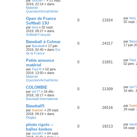
par
Vince#77
»
21 sept.
i
s
2019, 22:14
» dans
p
e
e
Materiel :
r
Question/Achat/Vente
o
s
m
e
D
Open de France
par
benj
s
R
V
0
n
21924
e
02 sept.
Softball 13U
s
r
a
par
benj
»
02 sept.
é
u
s
n
g
2019, 09:27
» dans
i
e
Softball Français
p
e
e
e
r
D
Baseball à Colmar
par
Base
R
V
0
24317
o
s
m
s
e
17 juin 2
par
Baseball
»
17 juin
e
r
2019, 02:40
» dans
Est
é
u
s
n
n
de la France
s
i
a
p
e
s
e
D
Petite annonce
par
Paul
R
V
0
21851
g
r
e
02 janv. 
matériel
e
o
s
m
r
e
par
Paul R
»
02 janv.
é
u
e
n
2019, 13:50
» dans
s
i
n
s
Materiel :
p
e
s
e
Question/Achat/Vente
a
r
s
g
o
s
m
D
COLOMBIE
par
tsk7
R
V
0
21309
e
e
e
e
16 déc. 
par
tsk77
»
16 déc.
s
n
r
2018, 18:17
» dans
é
u
s
n
s
Baseball International
a
s
i
g
p
e
e
D
Baseball5
par
Gae
R
V
0
26516
e
r
e
e
29 sept.
par
Gaetan
»
29 sept.
o
s
m
r
2018, 09:19
» dans
é
u
e
n
s
Régles
s
i
n
p
e
s
e
D
photo rigolo --
par
davi
R
V
0
19213
a
r
e
04 sept.
s
balles kenkos
g
o
s
m
r
par
david57
»
04 sept.
é
u
e
e
n
e
2018, 11:31
» dans
Le