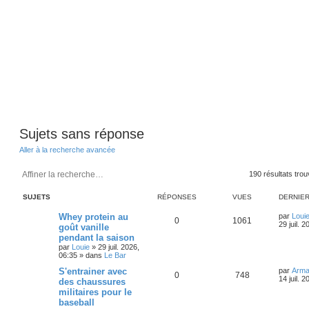
Sujets sans réponse
Aller à la recherche avancée
Rechercher
Recherche avancée
190 résultats tro
SUJETS
RÉPONSES
VUES
DERNIE
D
Whey protein au
par
Loui
R
V
0
1061
e
29 juil. 
goût vanille
r
pendant la saison
é
u
n
par
Louie
»
29 juil. 2026,
i
06:35
» dans
Le Bar
p
e
e
r
D
S'entrainer avec
par
Arm
o
s
m
R
V
0
748
e
14 juil. 
des chaussures
e
r
s
militaires pour le
n
é
u
n
s
baseball
i
a