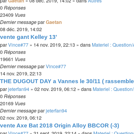
par
Gaetan
»
08 déc. 2019, 14:02
» dans
Autres
0
Réponses
23409
Vues
Dernier message
par
Gaetan
08 déc. 2019, 14:02
vente gant Kelley 13'
par
Vince#77
»
14 nov. 2019, 22:13
» dans
Materiel : Question
0
Réponses
19661
Vues
Dernier message
par
Vince#77
14 nov. 2019, 22:13
THE DUGOUT DAY a Vannes le 30/11 ( rassemblem
par
jeterfan94
»
02 nov. 2019, 06:12
» dans
Materiel : Question
0
Réponses
20169
Vues
Dernier message
par
jeterfan94
02 nov. 2019, 06:12
vente Axe Bat 2018 Origin Alloy BBCOR (-3)
par
Vince#77
»
21 sept. 2019, 22:14
» dans
Materiel : Questio