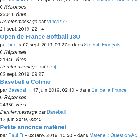
0
Réponses
22041
Vues
Dernier message
par
Vince#77
21 sept. 2019, 22:14
Open de France Softball 13U
par
benj
»
02 sept. 2019, 09:27
» dans
Softball Français
0
Réponses
21945
Vues
Dernier message
par
benj
02 sept. 2019, 09:27
Baseball à Colmar
par
Baseball
»
17 juin 2019, 02:40
» dans
Est de la France
0
Réponses
24350
Vues
Dernier message
par
Baseball
17 juin 2019, 02:40
Petite annonce matériel
par
Paul R
»
02 janv. 2019, 13:50
» dans
Materiel : Question/A