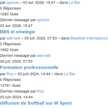
par
cplouis
»
03 avr. 2026, 15:47
» dans
Le Bar
0
Réponses
1083
Vues
Dernier message
par
cplouis
03 avr. 2026, 15:47
BB5 et stratégie
par
seb-seb
»
30 juil. 2025, 07:53
» dans
Baseball International
0
Réponses
1962
Vues
Dernier message
par
seb-seb
30 juil. 2025, 07:53
Formation professionnelle
par
Roy
»
03 juin 2024, 14:44
» dans
Le Bar
0
Réponses
13761
Vues
Dernier message
par
Roy
03 juin 2024, 14:44
diffusion de Softball sur W Sport