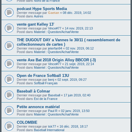
Posté dans
Nord de la France
podcast Hype Sports Media
Dernier message par
Gaetan
«
08 déc. 2019, 14:02
Posté dans
Autres
vente gant Kelley 13'
Dernier message par
Vince#77
«
14 nov. 2019, 22:13
Posté dans
Materiel : Question/Achat/Vente
THE DUGOUT DAY a Vannes le 30/11 ( rassemblement de
collectionneurs de cartes )
Dernier message par
jeterfan94
«
02 nov. 2019, 06:12
Posté dans
Materiel : Question/Achat/Vente
vente Axe Bat 2018 Origin Alloy BBCOR (-3)
Dernier message par
Vince#77
«
21 sept. 2019, 22:14
Posté dans
Materiel : Question/Achat/Vente
Open de France Softball 13U
Dernier message par
benj
«
02 sept. 2019, 09:27
Posté dans
Softball Français
Baseball à Colmar
Dernier message par
Baseball
«
17 juin 2019, 02:40
Posté dans
Est de la France
Petite annonce matériel
Dernier message par
Paul R
«
02 janv. 2019, 13:50
Posté dans
Materiel : Question/Achat/Vente
COLOMBIE
Dernier message par
tsk77
«
16 déc. 2018, 18:17
Posté dans
Baseball International