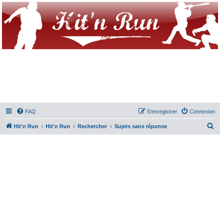
FAQ
S’enregistrer
Connexion
R
Hit'n Run
Hit'n Run
Rechercher
Sujets sans réponse
e
c
h
e
r
c
h