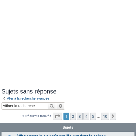
e
r
Sujets sans réponse
Aller à la recherche avancée
Rechercher
Recherche avancée
Page
1
sur
10
1
2
3
4
5
10
Suivante
190 résultats trouvés
…
Sujets