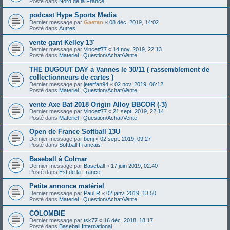
Posté dans
Nord de la France
podcast Hype Sports Media
Dernier message par
Gaetan
«
08 déc. 2019, 14:02
Posté dans
Autres
vente gant Kelley 13'
Dernier message par
Vince#77
«
14 nov. 2019, 22:13
Posté dans
Materiel : Question/Achat/Vente
THE DUGOUT DAY a Vannes le 30/11 ( rassemblement de
collectionneurs de cartes )
Dernier message par
jeterfan94
«
02 nov. 2019, 06:12
Posté dans
Materiel : Question/Achat/Vente
vente Axe Bat 2018 Origin Alloy BBCOR (-3)
Dernier message par
Vince#77
«
21 sept. 2019, 22:14
Posté dans
Materiel : Question/Achat/Vente
Open de France Softball 13U
Dernier message par
benj
«
02 sept. 2019, 09:27
Posté dans
Softball Français
Baseball à Colmar
Dernier message par
Baseball
«
17 juin 2019, 02:40
Posté dans
Est de la France
Petite annonce matériel
Dernier message par
Paul R
«
02 janv. 2019, 13:50
Posté dans
Materiel : Question/Achat/Vente
COLOMBIE
Dernier message par
tsk77
«
16 déc. 2018, 18:17
Posté dans
Baseball International