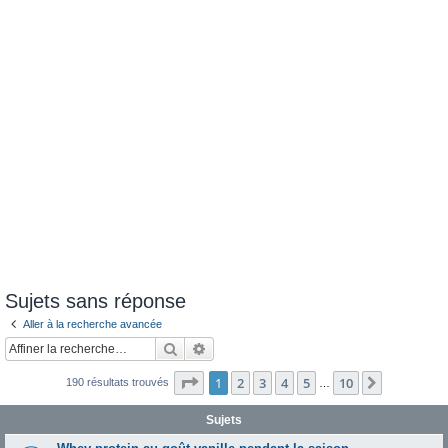
e
r
Sujets sans réponse
Aller à la recherche avancée
Rechercher
Recherche avancée
Page
1
sur
10
1
2
3
4
5
10
Suivante
190 résultats trouvés
…
Sujets