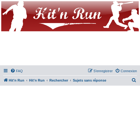
FAQ
S’enregistrer
Connexion
R
Hit'n Run
Hit'n Run
Rechercher
Sujets sans réponse
e
c
h
e
r
c
h