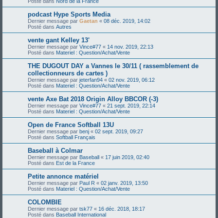
Posté dans
Nord de la France
podcast Hype Sports Media
Dernier message par
Gaetan
«
08 déc. 2019, 14:02
Posté dans
Autres
vente gant Kelley 13'
Dernier message par
Vince#77
«
14 nov. 2019, 22:13
Posté dans
Materiel : Question/Achat/Vente
THE DUGOUT DAY a Vannes le 30/11 ( rassemblement de
collectionneurs de cartes )
Dernier message par
jeterfan94
«
02 nov. 2019, 06:12
Posté dans
Materiel : Question/Achat/Vente
vente Axe Bat 2018 Origin Alloy BBCOR (-3)
Dernier message par
Vince#77
«
21 sept. 2019, 22:14
Posté dans
Materiel : Question/Achat/Vente
Open de France Softball 13U
Dernier message par
benj
«
02 sept. 2019, 09:27
Posté dans
Softball Français
Baseball à Colmar
Dernier message par
Baseball
«
17 juin 2019, 02:40
Posté dans
Est de la France
Petite annonce matériel
Dernier message par
Paul R
«
02 janv. 2019, 13:50
Posté dans
Materiel : Question/Achat/Vente
COLOMBIE
Dernier message par
tsk77
«
16 déc. 2018, 18:17
Posté dans
Baseball International