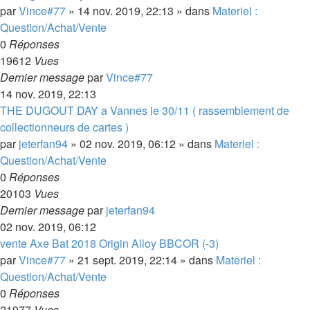
par
Vince#77
»
14 nov. 2019, 22:13
» dans
Materiel :
Question/Achat/Vente
0
Réponses
19612
Vues
Dernier message
par
Vince#77
14 nov. 2019, 22:13
THE DUGOUT DAY a Vannes le 30/11 ( rassemblement de
collectionneurs de cartes )
par
jeterfan94
»
02 nov. 2019, 06:12
» dans
Materiel :
Question/Achat/Vente
0
Réponses
20103
Vues
Dernier message
par
jeterfan94
02 nov. 2019, 06:12
vente Axe Bat 2018 Origin Alloy BBCOR (-3)
par
Vince#77
»
21 sept. 2019, 22:14
» dans
Materiel :
Question/Achat/Vente
0
Réponses
21977
Vues