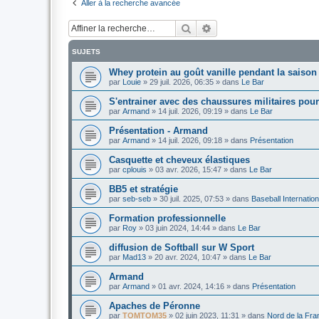
Aller à la recherche avancée
Rechercher
Recherche avancée
SUJETS
Whey protein au goût vanille pendant la saison
par
Louie
»
29 juil. 2026, 06:35
» dans
Le Bar
S'entrainer avec des chaussures militaires pour
par
Armand
»
14 juil. 2026, 09:19
» dans
Le Bar
Présentation - Armand
par
Armand
»
14 juil. 2026, 09:18
» dans
Présentation
Casquette et cheveux élastiques
par
cplouis
»
03 avr. 2026, 15:47
» dans
Le Bar
BB5 et stratégie
par
seb-seb
»
30 juil. 2025, 07:53
» dans
Baseball Internation
Formation professionnelle
par
Roy
»
03 juin 2024, 14:44
» dans
Le Bar
diffusion de Softball sur W Sport
par
Mad13
»
20 avr. 2024, 10:47
» dans
Le Bar
Armand
par
Armand
»
01 avr. 2024, 14:16
» dans
Présentation
Apaches de Péronne
par
TOMTOM35
»
02 juin 2023, 11:31
» dans
Nord de la Fra