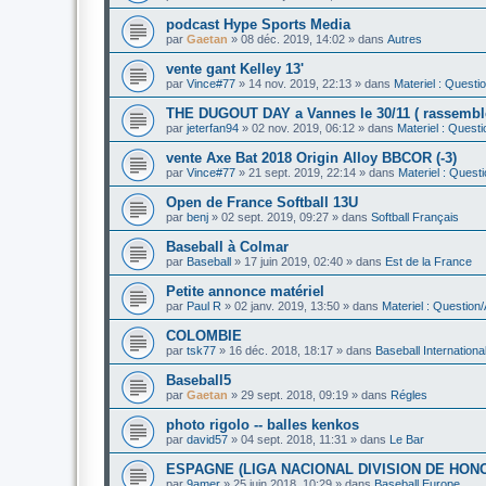
podcast Hype Sports Media
par
Gaetan
»
08 déc. 2019, 14:02
» dans
Autres
vente gant Kelley 13'
par
Vince#77
»
14 nov. 2019, 22:13
» dans
Materiel : Questi
THE DUGOUT DAY a Vannes le 30/11 ( rassemble
par
jeterfan94
»
02 nov. 2019, 06:12
» dans
Materiel : Quest
vente Axe Bat 2018 Origin Alloy BBCOR (-3)
par
Vince#77
»
21 sept. 2019, 22:14
» dans
Materiel : Quest
Open de France Softball 13U
par
benj
»
02 sept. 2019, 09:27
» dans
Softball Français
Baseball à Colmar
par
Baseball
»
17 juin 2019, 02:40
» dans
Est de la France
Petite annonce matériel
par
Paul R
»
02 janv. 2019, 13:50
» dans
Materiel : Question
COLOMBIE
par
tsk77
»
16 déc. 2018, 18:17
» dans
Baseball Internationa
Baseball5
par
Gaetan
»
29 sept. 2018, 09:19
» dans
Régles
photo rigolo -- balles kenkos
par
david57
»
04 sept. 2018, 11:31
» dans
Le Bar
ESPAGNE (LIGA NACIONAL DIVISION DE HON
par
9amer
»
25 juin 2018, 10:29
» dans
Baseball Europe