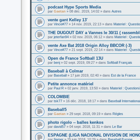
podcast Hype Sports Media
par
Gaetan
»
08 déc. 2019, 14:02
» dans
Autres
vente gant Kelley 13'
par
Vince#77
»
14 nov. 2019, 22:13
» dans
Materiel : Questi
THE DUGOUT DAY a Vannes le 30/11 ( rassemble
par
jeterfan94
»
02 nov. 2019, 06:12
» dans
Materiel : Quest
vente Axe Bat 2018 Origin Alloy BBCOR (-3)
par
Vince#77
»
21 sept. 2019, 22:14
» dans
Materiel : Quest
Open de France Softball 13U
par
benj
»
02 sept. 2019, 09:27
» dans
Softball Français
Baseball à Colmar
par
Baseball
»
17 juin 2019, 02:40
» dans
Est de la France
Petite annonce matériel
par
Paul R
»
02 janv. 2019, 13:50
» dans
Materiel : Question
COLOMBIE
par
tsk77
»
16 déc. 2018, 18:17
» dans
Baseball Internationa
Baseball5
par
Gaetan
»
29 sept. 2018, 09:19
» dans
Régles
photo rigolo -- balles kenkos
par
david57
»
04 sept. 2018, 11:31
» dans
Le Bar
ESPAGNE (LIGA NACIONAL DIVISION DE HON
par
9amer
»
25 juin 2018, 10:29
» dans
Baseball Europe