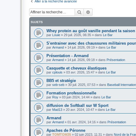
Aller à la recherche avancée
Rechercher
Recherche avancée
SUJETS
Whey protein au goût vanille pendant la saison
par
Louie
»
29 juil. 2026, 06:35
» dans
Le Bar
S'entrainer avec des chaussures militaires pour
par
Armand
»
14 juil. 2026, 09:19
» dans
Le Bar
Présentation - Armand
par
Armand
»
14 juil. 2026, 09:18
» dans
Présentation
Casquette et cheveux élastiques
par
cplouis
»
03 avr. 2026, 15:47
» dans
Le Bar
BB5 et stratégie
par
seb-seb
»
30 juil. 2025, 07:53
» dans
Baseball Internation
Formation professionnelle
par
Roy
»
03 juin 2024, 14:44
» dans
Le Bar
diffusion de Softball sur W Sport
par
Mad13
»
20 avr. 2024, 10:47
» dans
Le Bar
Armand
par
Armand
»
01 avr. 2024, 14:16
» dans
Présentation
Apaches de Péronne
par
TOMTOM35
»
02 juin 2023, 11:31
» dans
Nord de la Fra