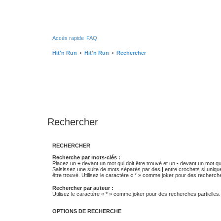
Accès rapide
FAQ
Hit'n Run
Hit'n Run
Rechercher
Rechercher
RECHERCHER
Recherche par mots-clés :
Placez un
+
devant un mot qui doit être trouvé et un
-
devant un mot qui
Saisissez une suite de mots séparés par des
|
entre crochets si uniqu
être trouvé. Utilisez le caractère « * » comme joker pour des recherche
Rechercher par auteur :
Utilisez le caractère « * » comme joker pour des recherches partielles.
OPTIONS DE RECHERCHE