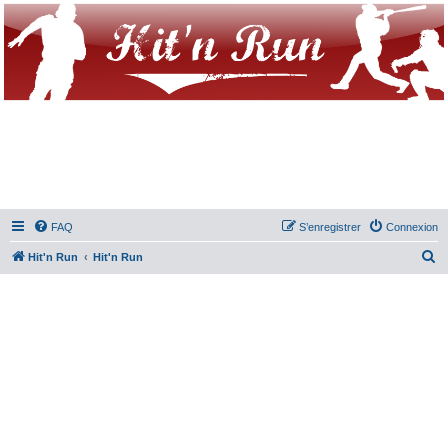
FAQ
S’enregistrer
Connexion
R
Hit'n Run
Hit'n Run
e
c
h
e
r
c
h