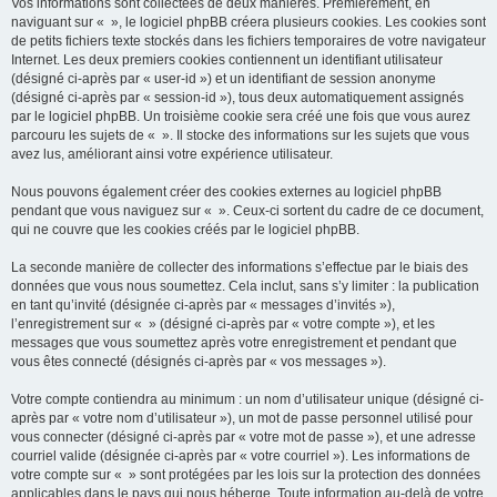
Vos informations sont collectées de deux manières. Premièrement, en
naviguant sur « », le logiciel phpBB créera plusieurs cookies. Les cookies sont
de petits fichiers texte stockés dans les fichiers temporaires de votre navigateur
Internet. Les deux premiers cookies contiennent un identifiant utilisateur
(désigné ci-après par « user-id ») et un identifiant de session anonyme
(désigné ci-après par « session-id »), tous deux automatiquement assignés
par le logiciel phpBB. Un troisième cookie sera créé une fois que vous aurez
parcouru les sujets de « ». Il stocke des informations sur les sujets que vous
avez lus, améliorant ainsi votre expérience utilisateur.
Nous pouvons également créer des cookies externes au logiciel phpBB
pendant que vous naviguez sur « ». Ceux-ci sortent du cadre de ce document,
qui ne couvre que les cookies créés par le logiciel phpBB.
La seconde manière de collecter des informations s’effectue par le biais des
données que vous nous soumettez. Cela inclut, sans s’y limiter : la publication
en tant qu’invité (désignée ci-après par « messages d’invités »),
l’enregistrement sur « » (désigné ci-après par « votre compte »), et les
messages que vous soumettez après votre enregistrement et pendant que
vous êtes connecté (désignés ci-après par « vos messages »).
Votre compte contiendra au minimum : un nom d’utilisateur unique (désigné ci-
après par « votre nom d’utilisateur »), un mot de passe personnel utilisé pour
vous connecter (désigné ci-après par « votre mot de passe »), et une adresse
courriel valide (désignée ci-après par « votre courriel »). Les informations de
votre compte sur « » sont protégées par les lois sur la protection des données
applicables dans le pays qui nous héberge. Toute information au-delà de votre