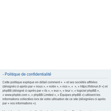
e
r
- Politique de confidentialité
Cette politique explique en détail comment « » et ses sociétés affiliées
(désignés ci-après par « nous », « notre », « nos », « », « https://hitnrun.fr ») et
phpBB (désigné ci-après par « ils », « eux », « leur », « logiciel phpBB »,
« www.phpbb.com », « phpBB Limited », « Équipes phpBB ») utilisent les
informations collectées lors de votre utilisation de ce site (désignées ci-après
par « vos informations »).