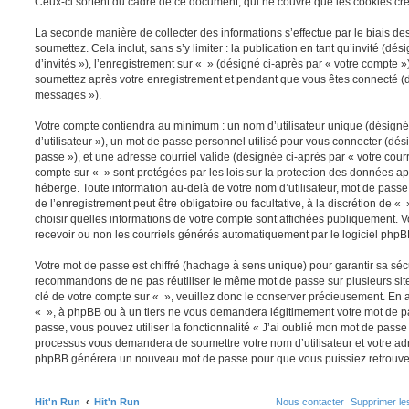
Ceux-ci sortent du cadre de ce document, qui ne couvre que les cookies cré
La seconde manière de collecter des informations s’effectue par le biais 
soumettez. Cela inclut, sans s’y limiter : la publication en tant qu’invité (d
d’invités »), l’enregistrement sur « » (désigné ci-après par « votre compte 
soumettez après votre enregistrement et pendant que vous êtes connecté (d
messages »).
Votre compte contiendra au minimum : un nom d’utilisateur unique (désigné
d’utilisateur »), un mot de passe personnel utilisé pour vous connecter (dés
passe »), et une adresse courriel valide (désignée ci-après par « votre courr
compte sur « » sont protégées par les lois sur la protection des données a
héberge. Toute information au-delà de votre nom d’utilisateur, mot de pass
de l’enregistrement peut être obligatoire ou facultative, à la discrétion de 
choisir quelles informations de votre compte sont affichées publiquement.
recevoir ou non les courriels générés automatiquement par le logiciel phpB
Votre mot de passe est chiffré (hachage à sens unique) pour garantir sa sé
recommandons de ne pas réutiliser le même mot de passe sur plusieurs sites
clé de votre compte sur « », veuillez donc le conserver précieusement. En 
« », à phpBB ou à un tiers ne vous demandera légitimement votre mot de pa
passe, vous pouvez utiliser la fonctionnalité « J’ai oublié mon mot de passe
processus vous demandera de soumettre votre nom d’utilisateur et votre adre
phpBB générera un nouveau mot de passe pour que vous puissiez retrouver
Hit'n Run
Hit'n Run
Nous contacter
Supprimer le