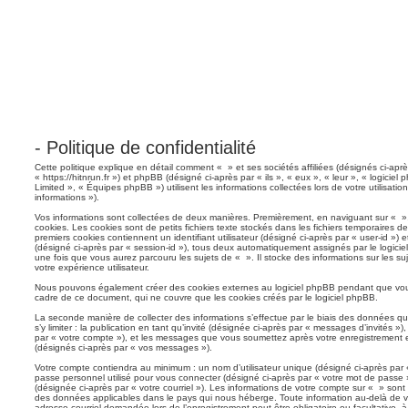
- Politique de confidentialité
Cette politique explique en détail comment « » et ses sociétés affiliées (désignés ci-apr
« https://hitnrun.fr ») et phpBB (désigné ci-après par « ils », « eux », « leur », « logi
Limited », « Équipes phpBB ») utilisent les informations collectées lors de votre utilisatio
informations »).
Vos informations sont collectées de deux manières. Premièrement, en naviguant sur « », 
cookies. Les cookies sont de petits fichiers texte stockés dans les fichiers temporaires d
premiers cookies contiennent un identifiant utilisateur (désigné ci-après par « user-id »)
(désigné ci-après par « session-id »), tous deux automatiquement assignés par le logicie
une fois que vous aurez parcouru les sujets de « ». Il stocke des informations sur les su
votre expérience utilisateur.
Nous pouvons également créer des cookies externes au logiciel phpBB pendant que vou
cadre de ce document, qui ne couvre que les cookies créés par le logiciel phpBB.
La seconde manière de collecter des informations s’effectue par le biais des données q
s’y limiter : la publication en tant qu’invité (désignée ci-après par « messages d’invités »
par « votre compte »), et les messages que vous soumettez après votre enregistrement
(désignés ci-après par « vos messages »).
Votre compte contiendra au minimum : un nom d’utilisateur unique (désigné ci-après par «
passe personnel utilisé pour vous connecter (désigné ci-après par « votre mot de passe »
(désignée ci-après par « votre courriel »). Les informations de votre compte sur « » sont 
des données applicables dans le pays qui nous héberge. Toute information au-delà de vo
adresse courriel demandée lors de l’enregistrement peut être obligatoire ou facultative, à