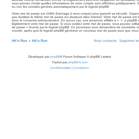
vous pouvez choisir quelles informations de votre compte sont affichées publiquement. 
ou non les courriels générés automatiquement par le logiciel phpBB.
Votre mot de passe est chiffré (hachage à sens unique) pour garantir sa sécurité. Ce
pas réutiliser le même mot de passe sur plusieurs sites Internet. Votre mot de passe est l
donc le conserver précieusement. En aucun cas, une personne affiliée à « », à phpBB 
légitimement votre mot de passe. Si vous oubliez votre mot de passe, vous pouvez utiliser
de passe » fournie par le logiciel phpBB. Ce processus vous demandera de soumettre vot
courriel, après quoi le logiciel phpBB générera un nouveau mot de passe pour que vous p
Hit'n Run
Hit'n Run
Nous contacter
Supprimer le
Développé par
phpBB
® Forum Software © phpBB Limited
Traduit par
phpBB-fr.com
Confidentialité
|
Conditions