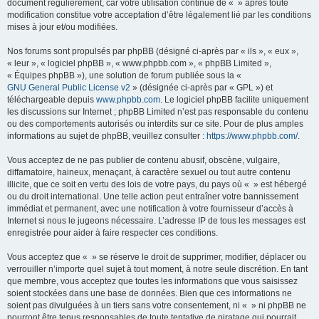
document régulièrement, car votre utilisation continue de « » après toute
modification constitue votre acceptation d’être légalement lié par les conditions
mises à jour et/ou modifiées.
Nos forums sont propulsés par phpBB (désigné ci-après par « ils », « eux »,
« leur », « logiciel phpBB », « www.phpbb.com », « phpBB Limited »,
« Équipes phpBB »), une solution de forum publiée sous la «
GNU General Public License v2
» (désignée ci-après par « GPL ») et
téléchargeable depuis
www.phpbb.com
. Le logiciel phpBB facilite uniquement
les discussions sur Internet ; phpBB Limited n’est pas responsable du contenu
ou des comportements autorisés ou interdits sur ce site. Pour de plus amples
informations au sujet de phpBB, veuillez consulter :
https://www.phpbb.com/
.
Vous acceptez de ne pas publier de contenu abusif, obscène, vulgaire,
diffamatoire, haineux, menaçant, à caractère sexuel ou tout autre contenu
illicite, que ce soit en vertu des lois de votre pays, du pays où « » est hébergé
ou du droit international. Une telle action peut entraîner votre bannissement
immédiat et permanent, avec une notification à votre fournisseur d’accès à
Internet si nous le jugeons nécessaire. L’adresse IP de tous les messages est
enregistrée pour aider à faire respecter ces conditions.
Vous acceptez que « » se réserve le droit de supprimer, modifier, déplacer ou
verrouiller n’importe quel sujet à tout moment, à notre seule discrétion. En tant
que membre, vous acceptez que toutes les informations que vous saisissez
soient stockées dans une base de données. Bien que ces informations ne
soient pas divulguées à un tiers sans votre consentement, ni « » ni phpBB ne
pourront être tenus responsables de toute tentative de piratage qui pourrait