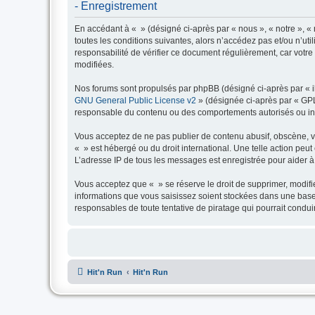
- Enregistrement
En accédant à « » (désigné ci-après par « nous », « notre », « n
toutes les conditions suivantes, alors n’accédez pas et/ou n’ut
responsabilité de vérifier ce document régulièrement, car votre 
modifiées.
Nos forums sont propulsés par phpBB (désigné ci-après par « il
GNU General Public License v2
» (désignée ci-après par « GP
responsable du contenu ou des comportements autorisés ou inter
Vous acceptez de ne pas publier de contenu abusif, obscène, vul
« » est hébergé ou du droit international. Une telle action peu
L’adresse IP de tous les messages est enregistrée pour aider à 
Vous acceptez que « » se réserve le droit de supprimer, modifie
informations que vous saisissez soient stockées dans une base
responsables de toute tentative de piratage qui pourrait cond
Hit'n Run
Hit'n Run