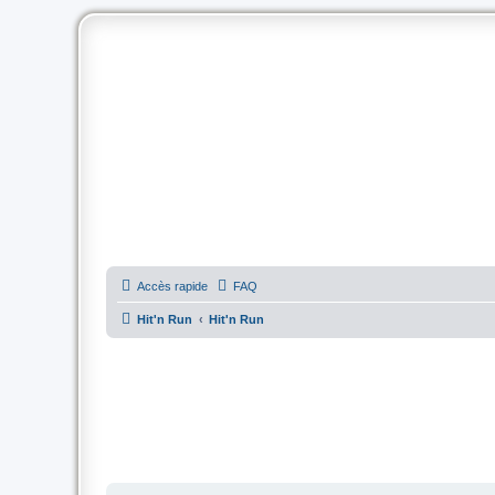
Accès rapide
FAQ
Hit'n Run
Hit'n Run