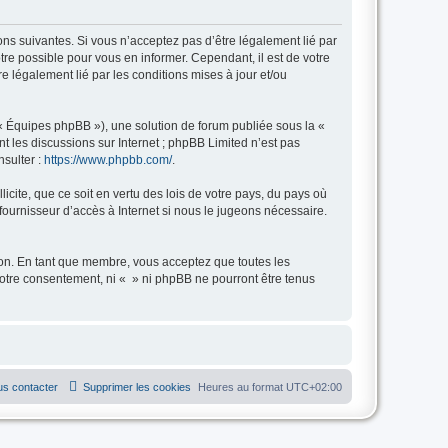
ions suivantes. Si vous n’acceptez pas d’être légalement lié par
tre possible pour vous en informer. Cependant, il est de votre
re légalement lié par les conditions mises à jour et/ou
 « Équipes phpBB »), une solution de forum publiée sous la «
nt les discussions sur Internet ; phpBB Limited n’est pas
nsulter :
https://www.phpbb.com/
.
icite, que ce soit en vertu des lois de votre pays, du pays où
fournisseur d’accès à Internet si nous le jugeons nécessaire.
tion. En tant que membre, vous acceptez que toutes les
otre consentement, ni « » ni phpBB ne pourront être tenus
s contacter
Supprimer les cookies
Heures au format
UTC+02:00