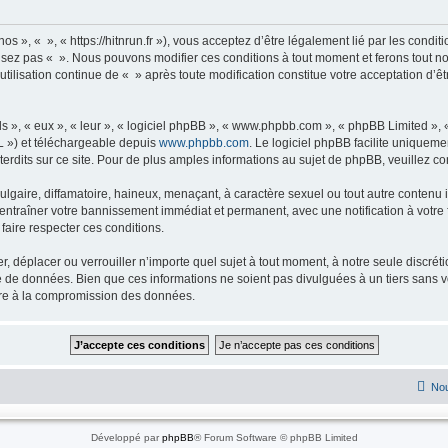
os », « », « https://hitnrun.fr »), vous acceptez d’être légalement lié par les condit
ilisez pas « ». Nous pouvons modifier ces conditions à tout moment et ferons tout no
utilisation continue de « » après toute modification constitue votre acceptation d’êt
s », « eux », « leur », « logiciel phpBB », « www.phpbb.com », « phpBB Limited »,
L ») et téléchargeable depuis
www.phpbb.com
. Le logiciel phpBB facilite uniqueme
dits sur ce site. Pour de plus amples informations au sujet de phpBB, veuillez co
gaire, diffamatoire, haineux, menaçant, à caractère sexuel ou tout autre contenu ill
t entraîner votre bannissement immédiat et permanent, avec une notification à votre 
faire respecter ces conditions.
r, déplacer ou verrouiller n’importe quel sujet à tout moment, à notre seule discré
 de données. Bien que ces informations ne soient pas divulguées à un tiers sans v
uire à la compromission des données.
Nou
Développé par
phpBB
® Forum Software © phpBB Limited