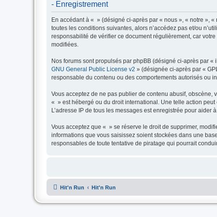
- Enregistrement
En accédant à « » (désigné ci-après par « nous », « notre », « n
toutes les conditions suivantes, alors n’accédez pas et/ou n’ut
responsabilité de vérifier ce document régulièrement, car votre 
modifiées.
Nos forums sont propulsés par phpBB (désigné ci-après par « il
GNU General Public License v2
» (désignée ci-après par « GP
responsable du contenu ou des comportements autorisés ou inter
Vous acceptez de ne pas publier de contenu abusif, obscène, vul
« » est hébergé ou du droit international. Une telle action peu
L’adresse IP de tous les messages est enregistrée pour aider à 
Vous acceptez que « » se réserve le droit de supprimer, modifie
informations que vous saisissez soient stockées dans une base
responsables de toute tentative de piratage qui pourrait cond
Hit'n Run
Hit'n Run