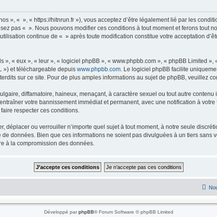
os », « », « https://hitnrun.fr »), vous acceptez d’être légalement lié par les condit
ilisez pas « ». Nous pouvons modifier ces conditions à tout moment et ferons tout no
utilisation continue de « » après toute modification constitue votre acceptation d’êt
s », « eux », « leur », « logiciel phpBB », « www.phpbb.com », « phpBB Limited »,
L ») et téléchargeable depuis
www.phpbb.com
. Le logiciel phpBB facilite uniqueme
dits sur ce site. Pour de plus amples informations au sujet de phpBB, veuillez co
gaire, diffamatoire, haineux, menaçant, à caractère sexuel ou tout autre contenu ill
t entraîner votre bannissement immédiat et permanent, avec une notification à votre 
faire respecter ces conditions.
r, déplacer ou verrouiller n’importe quel sujet à tout moment, à notre seule discré
 de données. Bien que ces informations ne soient pas divulguées à un tiers sans v
uire à la compromission des données.
Nou
Développé par
phpBB
® Forum Software © phpBB Limited