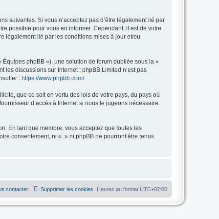
ions suivantes. Si vous n’acceptez pas d’être légalement lié par
tre possible pour vous en informer. Cependant, il est de votre
re légalement lié par les conditions mises à jour et/ou
 « Équipes phpBB »), une solution de forum publiée sous la «
nt les discussions sur Internet ; phpBB Limited n’est pas
nsulter :
https://www.phpbb.com/
.
icite, que ce soit en vertu des lois de votre pays, du pays où
fournisseur d’accès à Internet si nous le jugeons nécessaire.
tion. En tant que membre, vous acceptez que toutes les
otre consentement, ni « » ni phpBB ne pourront être tenus
s contacter
Supprimer les cookies
Heures au format
UTC+02:00