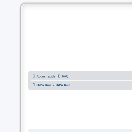
Accès rapide
FAQ
Hit'n Run
Hit'n Run