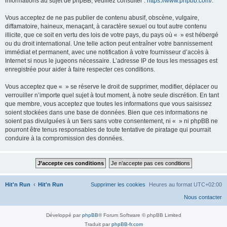
informations au sujet de phpBB, veuillez consulter :
https://www.phpbb.com/
.
Vous acceptez de ne pas publier de contenu abusif, obscène, vulgaire,
diffamatoire, haineux, menaçant, à caractère sexuel ou tout autre contenu
illicite, que ce soit en vertu des lois de votre pays, du pays où « » est hébergé
ou du droit international. Une telle action peut entraîner votre bannissement
immédiat et permanent, avec une notification à votre fournisseur d’accès à
Internet si nous le jugeons nécessaire. L’adresse IP de tous les messages est
enregistrée pour aider à faire respecter ces conditions.
Vous acceptez que « » se réserve le droit de supprimer, modifier, déplacer ou
verrouiller n’importe quel sujet à tout moment, à notre seule discrétion. En tant
que membre, vous acceptez que toutes les informations que vous saisissez
soient stockées dans une base de données. Bien que ces informations ne
soient pas divulguées à un tiers sans votre consentement, ni « » ni phpBB ne
pourront être tenus responsables de toute tentative de piratage qui pourrait
conduire à la compromission des données.
Hit'n Run
Hit'n Run
Supprimer les cookies
Heures au format
UTC+02:00
Nous contacter
Développé par
phpBB
® Forum Software © phpBB Limited
Traduit par
phpBB-fr.com