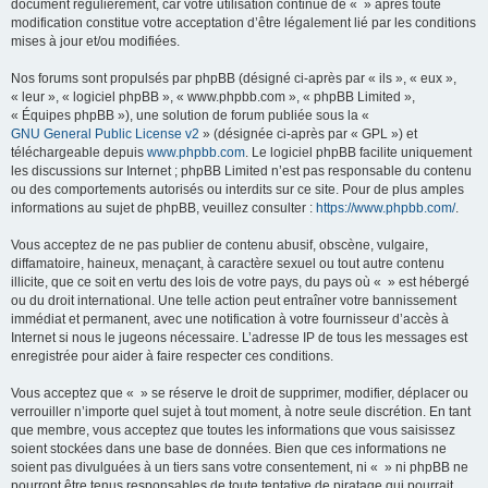
document régulièrement, car votre utilisation continue de « » après toute
modification constitue votre acceptation d’être légalement lié par les conditions
mises à jour et/ou modifiées.
Nos forums sont propulsés par phpBB (désigné ci-après par « ils », « eux »,
« leur », « logiciel phpBB », « www.phpbb.com », « phpBB Limited »,
« Équipes phpBB »), une solution de forum publiée sous la «
GNU General Public License v2
» (désignée ci-après par « GPL ») et
téléchargeable depuis
www.phpbb.com
. Le logiciel phpBB facilite uniquement
les discussions sur Internet ; phpBB Limited n’est pas responsable du contenu
ou des comportements autorisés ou interdits sur ce site. Pour de plus amples
informations au sujet de phpBB, veuillez consulter :
https://www.phpbb.com/
.
Vous acceptez de ne pas publier de contenu abusif, obscène, vulgaire,
diffamatoire, haineux, menaçant, à caractère sexuel ou tout autre contenu
illicite, que ce soit en vertu des lois de votre pays, du pays où « » est hébergé
ou du droit international. Une telle action peut entraîner votre bannissement
immédiat et permanent, avec une notification à votre fournisseur d’accès à
Internet si nous le jugeons nécessaire. L’adresse IP de tous les messages est
enregistrée pour aider à faire respecter ces conditions.
Vous acceptez que « » se réserve le droit de supprimer, modifier, déplacer ou
verrouiller n’importe quel sujet à tout moment, à notre seule discrétion. En tant
que membre, vous acceptez que toutes les informations que vous saisissez
soient stockées dans une base de données. Bien que ces informations ne
soient pas divulguées à un tiers sans votre consentement, ni « » ni phpBB ne
pourront être tenus responsables de toute tentative de piratage qui pourrait