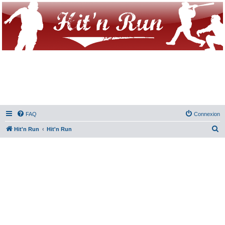
FAQ
Connexion
R
Hit'n Run
Hit'n Run
e
c
h
e
r
c
h