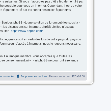
ions suivantes. Si vous n’acceptez pas d’être légalement lié par
tre possible pour vous en informer. Cependant, il est de votre
re légalement lié par les conditions mises à jour et/ou
 « Équipes phpBB »), une solution de forum publiée sous la «
nt les discussions sur Internet ; phpBB Limited n’est pas
nsulter :
https://www.phpbb.com/
.
icite, que ce soit en vertu des lois de votre pays, du pays où
fournisseur d’accès à Internet si nous le jugeons nécessaire.
tion. En tant que membre, vous acceptez que toutes les
otre consentement, ni « » ni phpBB ne pourront être tenus
s contacter
Supprimer les cookies
Heures au format
UTC+02:00