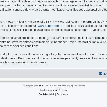
os », « », « https://hitnrun.fr »), vous acceptez d’être légalement lié par les condit
ilisez pas « ». Nous pouvons modifier ces conditions à tout moment et ferons tout no
utilisation continue de « » après toute modification constitue votre acceptation d’êt
s », « eux », « leur », « logiciel phpBB », « www.phpbb.com », « phpBB Limited »,
L ») et téléchargeable depuis
www.phpbb.com
. Le logiciel phpBB facilite uniqueme
dits sur ce site. Pour de plus amples informations au sujet de phpBB, veuillez co
gaire, diffamatoire, haineux, menaçant, à caractère sexuel ou tout autre contenu ill
t entraîner votre bannissement immédiat et permanent, avec une notification à votre 
faire respecter ces conditions.
r, déplacer ou verrouiller n’importe quel sujet à tout moment, à notre seule discré
 de données. Bien que ces informations ne soient pas divulguées à un tiers sans v
uire à la compromission des données.
Nou
Développé par
phpBB
® Forum Software © phpBB Limited
Traduit par
phpBB-fr.com
Confidentialité
|
Conditions