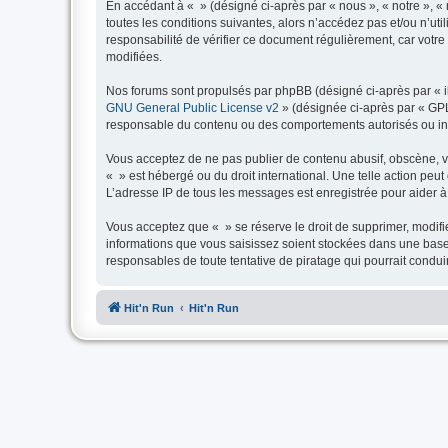
En accédant à « » (désigné ci-après par « nous », « notre », « n
toutes les conditions suivantes, alors n’accédez pas et/ou n’ut
responsabilité de vérifier ce document régulièrement, car votre 
modifiées.
Nos forums sont propulsés par phpBB (désigné ci-après par « il
GNU General Public License v2
» (désignée ci-après par « GP
responsable du contenu ou des comportements autorisés ou inter
Vous acceptez de ne pas publier de contenu abusif, obscène, vul
« » est hébergé ou du droit international. Une telle action peu
L’adresse IP de tous les messages est enregistrée pour aider à 
Vous acceptez que « » se réserve le droit de supprimer, modifie
informations que vous saisissez soient stockées dans une base
responsables de toute tentative de piratage qui pourrait cond
Hit'n Run
Hit'n Run