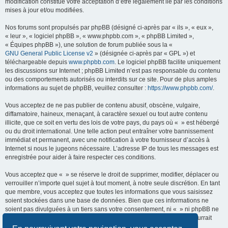
modification constitue votre acceptation d’être légalement lié par les conditions
mises à jour et/ou modifiées.
Nos forums sont propulsés par phpBB (désigné ci-après par « ils », « eux »,
« leur », « logiciel phpBB », « www.phpbb.com », « phpBB Limited »,
« Équipes phpBB »), une solution de forum publiée sous la «
GNU General Public License v2
» (désignée ci-après par « GPL ») et
téléchargeable depuis
www.phpbb.com
. Le logiciel phpBB facilite uniquement
les discussions sur Internet ; phpBB Limited n’est pas responsable du contenu
ou des comportements autorisés ou interdits sur ce site. Pour de plus amples
informations au sujet de phpBB, veuillez consulter :
https://www.phpbb.com/
.
Vous acceptez de ne pas publier de contenu abusif, obscène, vulgaire,
diffamatoire, haineux, menaçant, à caractère sexuel ou tout autre contenu
illicite, que ce soit en vertu des lois de votre pays, du pays où « » est hébergé
ou du droit international. Une telle action peut entraîner votre bannissement
immédiat et permanent, avec une notification à votre fournisseur d’accès à
Internet si nous le jugeons nécessaire. L’adresse IP de tous les messages est
enregistrée pour aider à faire respecter ces conditions.
Vous acceptez que « » se réserve le droit de supprimer, modifier, déplacer ou
verrouiller n’importe quel sujet à tout moment, à notre seule discrétion. En tant
que membre, vous acceptez que toutes les informations que vous saisissez
soient stockées dans une base de données. Bien que ces informations ne
soient pas divulguées à un tiers sans votre consentement, ni « » ni phpBB ne
pourront être tenus responsables de toute tentative de piratage qui pourrait
conduire à la compromission des données.