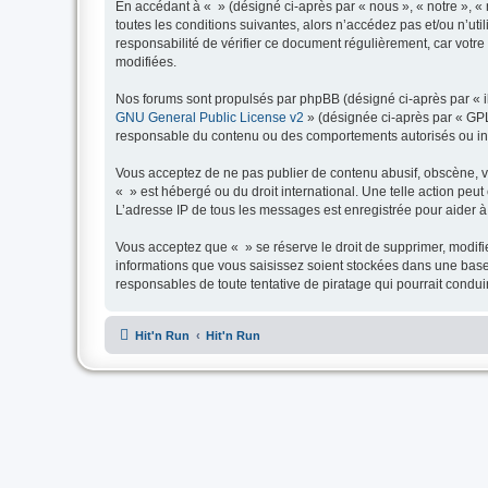
En accédant à « » (désigné ci-après par « nous », « notre », « n
toutes les conditions suivantes, alors n’accédez pas et/ou n’ut
responsabilité de vérifier ce document régulièrement, car votre 
modifiées.
Nos forums sont propulsés par phpBB (désigné ci-après par « il
GNU General Public License v2
» (désignée ci-après par « GP
responsable du contenu ou des comportements autorisés ou inter
Vous acceptez de ne pas publier de contenu abusif, obscène, vul
« » est hébergé ou du droit international. Une telle action peu
L’adresse IP de tous les messages est enregistrée pour aider à 
Vous acceptez que « » se réserve le droit de supprimer, modifie
informations que vous saisissez soient stockées dans une base
responsables de toute tentative de piratage qui pourrait cond
Hit'n Run
Hit'n Run