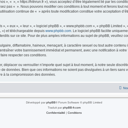
os », « », « https://hitnrun.fr »), vous acceptez d’être légalement lié par les condit
ilisez pas « ». Nous pouvons modifier ces conditions à tout moment et ferons tout no
utilisation continue de « » après toute modification constitue votre acceptation d’êt
s », « eux », « leur », « logiciel phpBB », « www.phpbb.com », « phpBB Limited »,
L ») et téléchargeable depuis
www.phpbb.com
. Le logiciel phpBB facilite uniqueme
dits sur ce site. Pour de plus amples informations au sujet de phpBB, veuillez co
gaire, diffamatoire, haineux, menaçant, à caractère sexuel ou tout autre contenu ill
t entraîner votre bannissement immédiat et permanent, avec une notification à votre 
faire respecter ces conditions.
r, déplacer ou verrouiller n’importe quel sujet à tout moment, à notre seule discré
 de données. Bien que ces informations ne soient pas divulguées à un tiers sans v
uire à la compromission des données.
Nou
Développé par
phpBB
® Forum Software © phpBB Limited
Traduit par
phpBB-fr.com
Confidentialité
|
Conditions