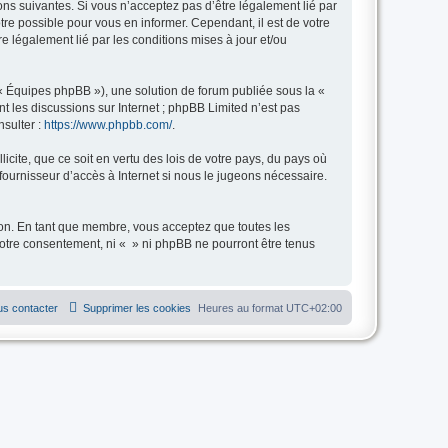
ions suivantes. Si vous n’acceptez pas d’être légalement lié par
tre possible pour vous en informer. Cependant, il est de votre
re légalement lié par les conditions mises à jour et/ou
 « Équipes phpBB »), une solution de forum publiée sous la «
nt les discussions sur Internet ; phpBB Limited n’est pas
nsulter :
https://www.phpbb.com/
.
icite, que ce soit en vertu des lois de votre pays, du pays où
fournisseur d’accès à Internet si nous le jugeons nécessaire.
tion. En tant que membre, vous acceptez que toutes les
otre consentement, ni « » ni phpBB ne pourront être tenus
s contacter
Supprimer les cookies
Heures au format
UTC+02:00