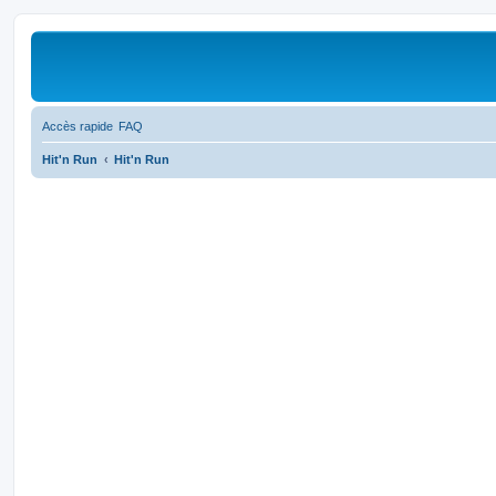
Accès rapide
FAQ
Hit'n Run
Hit'n Run