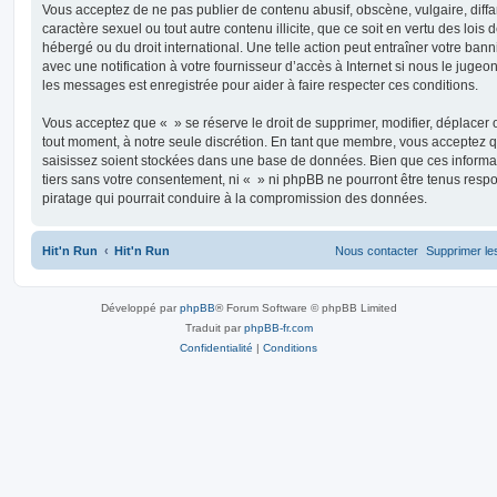
Vous acceptez de ne pas publier de contenu abusif, obscène, vulgaire, diff
caractère sexuel ou tout autre contenu illicite, que ce soit en vertu des lois
hébergé ou du droit international. Une telle action peut entraîner votre ba
avec une notification à votre fournisseur d’accès à Internet si nous le jugeo
les messages est enregistrée pour aider à faire respecter ces conditions.
Vous acceptez que « » se réserve le droit de supprimer, modifier, déplacer o
tout moment, à notre seule discrétion. En tant que membre, vous acceptez q
saisissez soient stockées dans une base de données. Bien que ces informa
tiers sans votre consentement, ni « » ni phpBB ne pourront être tenus respo
piratage qui pourrait conduire à la compromission des données.
Hit'n Run
Hit'n Run
Nous contacter
Supprimer le
Développé par
phpBB
® Forum Software © phpBB Limited
Traduit par
phpBB-fr.com
Confidentialité
|
Conditions