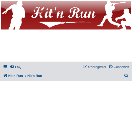
FAQ
S’enregistrer
Connexion
R
Hit'n Run
Hit'n Run
e
c
h
e
r
c
h