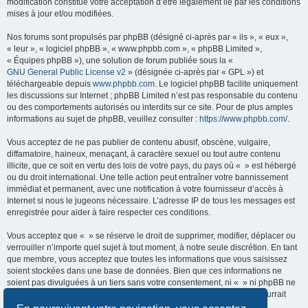
modification constitue votre acceptation d’être légalement lié par les conditions
mises à jour et/ou modifiées.
Nos forums sont propulsés par phpBB (désigné ci-après par « ils », « eux »,
« leur », « logiciel phpBB », « www.phpbb.com », « phpBB Limited »,
« Équipes phpBB »), une solution de forum publiée sous la «
GNU General Public License v2
» (désignée ci-après par « GPL ») et
téléchargeable depuis
www.phpbb.com
. Le logiciel phpBB facilite uniquement
les discussions sur Internet ; phpBB Limited n’est pas responsable du contenu
ou des comportements autorisés ou interdits sur ce site. Pour de plus amples
informations au sujet de phpBB, veuillez consulter :
https://www.phpbb.com/
.
Vous acceptez de ne pas publier de contenu abusif, obscène, vulgaire,
diffamatoire, haineux, menaçant, à caractère sexuel ou tout autre contenu
illicite, que ce soit en vertu des lois de votre pays, du pays où « » est hébergé
ou du droit international. Une telle action peut entraîner votre bannissement
immédiat et permanent, avec une notification à votre fournisseur d’accès à
Internet si nous le jugeons nécessaire. L’adresse IP de tous les messages est
enregistrée pour aider à faire respecter ces conditions.
Vous acceptez que « » se réserve le droit de supprimer, modifier, déplacer ou
verrouiller n’importe quel sujet à tout moment, à notre seule discrétion. En tant
que membre, vous acceptez que toutes les informations que vous saisissez
soient stockées dans une base de données. Bien que ces informations ne
soient pas divulguées à un tiers sans votre consentement, ni « » ni phpBB ne
pourront être tenus responsables de toute tentative de piratage qui pourrait
conduire à la compromission des données.