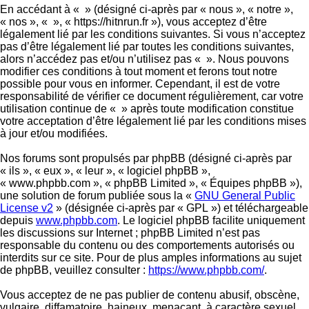
En accédant à « » (désigné ci-après par « nous », « notre »,
« nos », « », « https://hitnrun.fr »), vous acceptez d’être
légalement lié par les conditions suivantes. Si vous n’acceptez
pas d’être légalement lié par toutes les conditions suivantes,
alors n’accédez pas et/ou n’utilisez pas « ». Nous pouvons
modifier ces conditions à tout moment et ferons tout notre
possible pour vous en informer. Cependant, il est de votre
responsabilité de vérifier ce document régulièrement, car votre
utilisation continue de « » après toute modification constitue
votre acceptation d’être légalement lié par les conditions mises
à jour et/ou modifiées.
Nos forums sont propulsés par phpBB (désigné ci-après par
« ils », « eux », « leur », « logiciel phpBB »,
« www.phpbb.com », « phpBB Limited », « Équipes phpBB »),
une solution de forum publiée sous la «
GNU General Public
License v2
» (désignée ci-après par « GPL ») et téléchargeable
depuis
www.phpbb.com
. Le logiciel phpBB facilite uniquement
les discussions sur Internet ; phpBB Limited n’est pas
responsable du contenu ou des comportements autorisés ou
interdits sur ce site. Pour de plus amples informations au sujet
de phpBB, veuillez consulter :
https://www.phpbb.com/
.
Vous acceptez de ne pas publier de contenu abusif, obscène,
vulgaire, diffamatoire, haineux, menaçant, à caractère sexuel