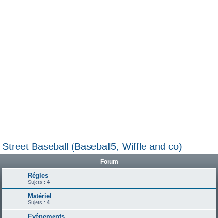
e
r
Street Baseball (Baseball5, Wiffle and co)
Forum
Régles
Sujets :
4
Matériel
Sujets :
4
Evénements