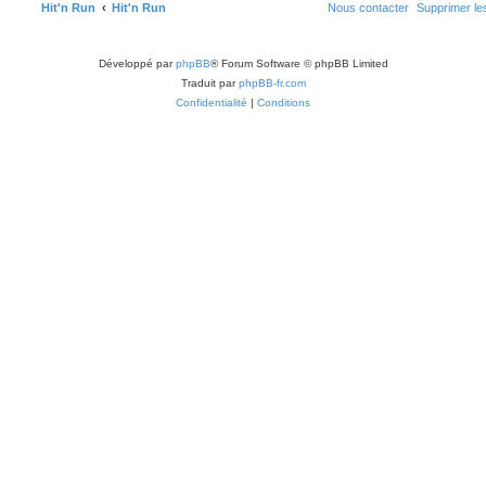
e
s
Hit'n Run
Hit'n Run
Nous contacter
Supprimer le
t
a
e
s
a
s
g
s
g
e
Développé par
phpBB
® Forum Software © phpBB Limited
e
Traduit par
phpBB-fr.com
s
Confidentialité
|
Conditions