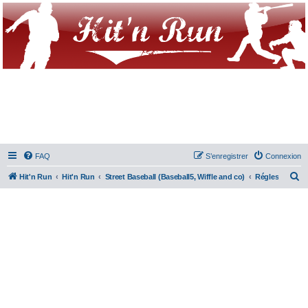
FAQ
S’enregistrer
Connexion
R
Hit'n Run
Hit'n Run
Street Baseball (Baseball5, Wiffle and co)
Régles
e
c
h
e
r
c
h