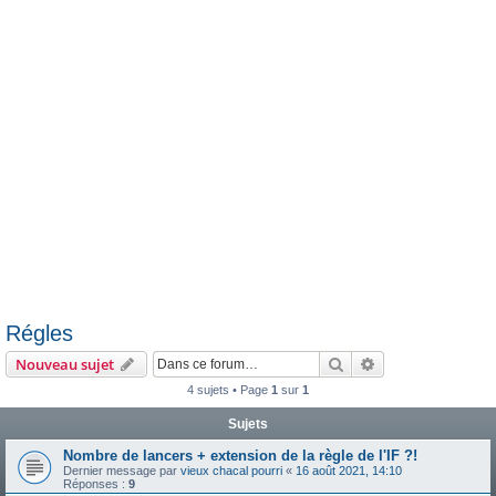
e
r
Régles
Rechercher
Recherche avanc
Nouveau sujet
4 sujets • Page
1
sur
1
Sujets
Nombre de lancers + extension de la règle de l'IF ?!
Dernier message par
vieux chacal pourri
«
16 août 2021, 14:10
Réponses :
9