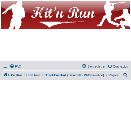
FAQ
S’enregistrer
Connexion
R
Hit'n Run
Hit'n Run
Street Baseball (Baseball5, Wiffle and co)
Régles
e
c
h
e
r
c
h