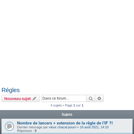
e
r
Régles
Rechercher
Recherche avanc
Nouveau sujet
4 sujets • Page
1
sur
1
Sujets
Nombre de lancers + extension de la règle de l'IF ?!
Dernier message par
vieux chacal pourri
«
16 août 2021, 14:10
Réponses :
9