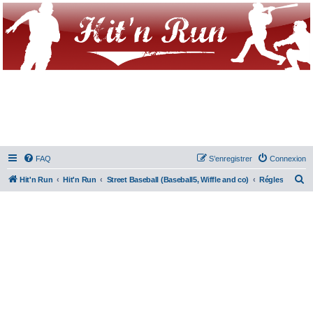
FAQ
S’enregistrer
Connexion
R
Hit'n Run
Hit'n Run
Street Baseball (Baseball5, Wiffle and co)
Régles
e
c
h
e
r
c
h