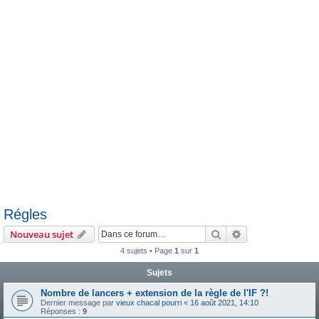
e
r
Régles
Rechercher
Recherche avanc
Nouveau sujet
4 sujets • Page
1
sur
1
Sujets
Nombre de lancers + extension de la règle de l'IF ?!
Dernier message par
vieux chacal pourri
«
16 août 2021, 14:10
Réponses :
9