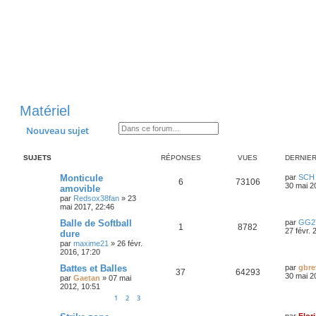
Matériel
Rechercher
Recherche avancée
Nouveau sujet
SUJETS
RÉPONSES
VUES
DERNIE
D
Monticule
par
SCH
R
V
6
73106
e
30 mai 2
amovible
r
par
Redsox38fan
»
23
é
u
n
mai 2017, 22:46
i
p
e
e
D
Balle de Softball
par
GG2
R
V
1
8782
r
e
27 févr. 
dure
o
s
m
r
par
maxime21
»
26 févr.
é
u
e
n
2016, 17:20
s
n
i
s
p
e
e
D
Battes et Balles
par
gbre
a
R
V
37
64293
s
r
e
30 mai 2
par
Gaetan
»
07 mai
g
o
s
m
r
2012, 10:51
e
é
u
e
e
n
1
2
3
s
n
i
s
p
e
s
e
a
D
par
Flor