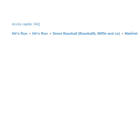
R
Accès rapide
FAQ
Hit'n Run
Hit'n Run
Street Baseball (Baseball5, Wiffle and co)
Matériel