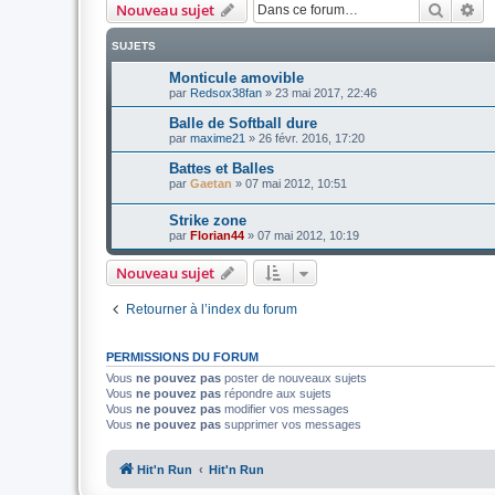
Recher
Re
Nouveau sujet
SUJETS
Monticule amovible
par
Redsox38fan
»
23 mai 2017, 22:46
Balle de Softball dure
par
maxime21
»
26 févr. 2016, 17:20
Battes et Balles
par
Gaetan
»
07 mai 2012, 10:51
Strike zone
par
Florian44
»
07 mai 2012, 10:19
Nouveau sujet
Retourner à l’index du forum
PERMISSIONS DU FORUM
Vous
ne pouvez pas
poster de nouveaux sujets
Vous
ne pouvez pas
répondre aux sujets
Vous
ne pouvez pas
modifier vos messages
Vous
ne pouvez pas
supprimer vos messages
Hit'n Run
Hit'n Run