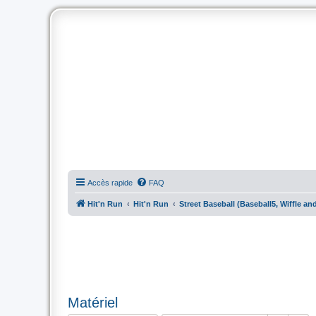
Accès rapide
FAQ
Hit'n Run
Hit'n Run
Street Baseball (Baseball5, Wiffle an
Matériel