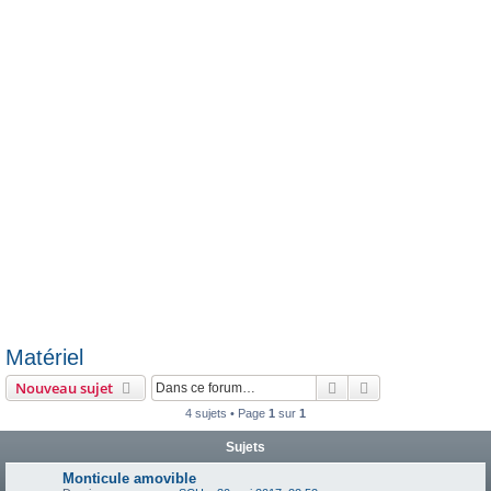
h
e
r
Matériel
Rechercher
Recherche avanc
Nouveau sujet
4 sujets • Page
1
sur
1
Sujets
Monticule amovible