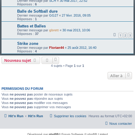
Dernier message par
SCH
«
30 mai 2017, 22:52
Réponses :
6
Balle de Softball dure
Dernier message par
GG27
«
27 févr. 2016, 09:05
Réponses :
1
Battes et Balles
Dernier message par
gbrett
«
30 mai 2013, 10:06
Réponses :
37
1
2
3
Strike zone
Dernier message par
Florian44
«
25 août 2012, 16:40
Réponses :
4
Nouveau sujet
4 sujets • Page
1
sur
1
Aller à
PERMISSIONS DU FORUM
Vous
ne pouvez pas
poster de nouveaux sujets
Vous
ne pouvez pas
répondre aux sujets
Vous
ne pouvez pas
modifier vos messages
Vous
ne pouvez pas
supprimer vos messages
Hit'n Run
Hit'n Run
Supprimer les cookies
Heures au format
UTC+02:00
Nous contacter
Développé par
phpBB
® Forum Software © phpBB Limited