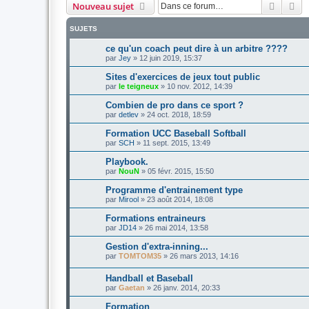
Recher
Re
Nouveau sujet
SUJETS
ce qu'un coach peut dire à un arbitre ????
par
Jey
»
12 juin 2019, 15:37
Sites d'exercices de jeux tout public
par
le teigneux
»
10 nov. 2012, 14:39
Combien de pro dans ce sport ?
par
detlev
»
24 oct. 2018, 18:59
Formation UCC Baseball Softball
par
SCH
»
11 sept. 2015, 13:49
Playbook.
par
NouN
»
05 févr. 2015, 15:50
Programme d'entrainement type
par
Mirool
»
23 août 2014, 18:08
Formations entraineurs
par
JD14
»
26 mai 2014, 13:58
Gestion d'extra-inning...
par
TOMTOM35
»
26 mars 2013, 14:16
Handball et Baseball
par
Gaetan
»
26 janv. 2014, 20:33
Formation