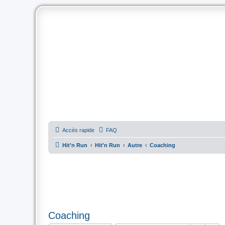
Accès rapide
FAQ
Hit'n Run
Hit'n Run
Autre
Coaching
Coaching