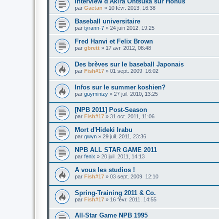
Interview d'Akira Ohtsuka sur Honus
par
Gaetan
»
10 févr. 2013, 16:38
Baseball universitaire
par
tyrann-7
»
24 juin 2012, 19:25
Fred Hanvi et Felix Brown
par
gbrett
»
17 avr. 2012, 08:48
Des brèves sur le baseball Japonais
par
Fish#17
»
01 sept. 2009, 16:02
Infos sur le summer koshien?
par
guyminizy
»
27 juil. 2010, 13:25
[NPB 2011] Post-Season
par
Fish#17
»
31 oct. 2011, 11:06
Mort d'Hideki Irabu
par
gwyn
»
29 juil. 2011, 23:36
NPB ALL STAR GAME 2011
par
fenix
»
20 juil. 2011, 14:13
A vous les studios !
par
Fish#17
»
03 sept. 2009, 12:10
Spring-Training 2011 & Co.
par
Fish#17
»
16 févr. 2011, 14:55
All-Star Game NPB 1995