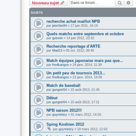
Recher
Re
Nouveau sujet
SUJETS
recherche achat maillot NPB
par
jeterfan94
»
17 juin 2011, 16:19
Quels matchs entre septembre et octobre
par
gotonin
»
14 juin 2012, 23:32
Recherche reportage d'ARTE
par
Mad13
»
05 oct. 2012, 09:45
Match équipes japonaise mais pas que...
par
fredkangoo
»
24 janv. 2014, 11:39
Un petit peu de tournois 2013...
par
fredkangoo
»
22 janv. 2014, 19:09
Match de baseball
par
gungnir64
»
15 août 2013, 21:45
Début
par
gungnir64
»
15 août 2013, 17:11
NPB saison 2012!!!
par
guyminizy
»
01 mars 2012, 14:20
Sping Koshien 2012
par
guyminizy
»
19 mars 2012, 12:02