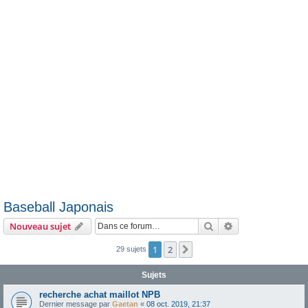
e
r
Baseball Japonais
Rechercher
Recherche avanc
Nouveau sujet
1
2
Suivante
29 sujets
Sujets
recherche achat maillot NPB
Dernier message par
Gaetan
«
08 oct. 2019, 21:37