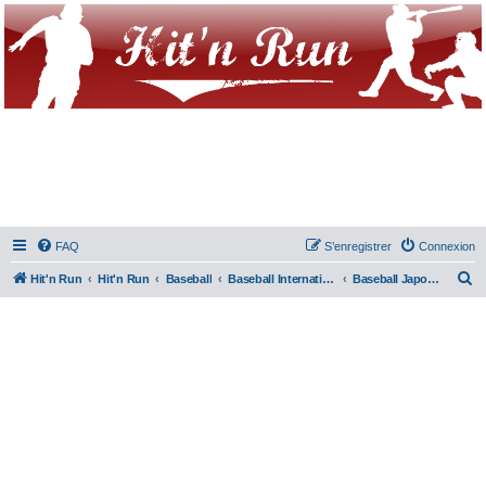
FAQ
S’enregistrer
Connexion
R
Hit'n Run
Hit'n Run
Baseball
Baseball International
Baseball Japonais
e
c
h
e
r
c
h