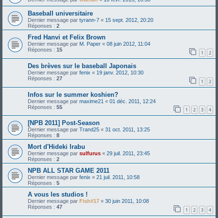
Baseball universitaire
Dernier message par
tyrann-7
«
15 sept. 2012, 20:20
Réponses :
2
Fred Hanvi et Felix Brown
Dernier message par
M. Paper
«
08 juin 2012, 11:04
Réponses :
15
1
2
Des brèves sur le baseball Japonais
Dernier message par
fenix
«
19 janv. 2012, 10:30
Réponses :
27
1
2
Infos sur le summer koshien?
Dernier message par
maxime21
«
01 déc. 2011, 12:24
Réponses :
55
1
2
3
4
[NPB 2011] Post-Season
Dernier message par
Trand25
«
31 oct. 2011, 13:25
Réponses :
8
Mort d'Hideki Irabu
Dernier message par
sulfurus
«
29 juil. 2011, 23:45
Réponses :
2
NPB ALL STAR GAME 2011
Dernier message par
fenix
«
21 juil. 2011, 10:58
Réponses :
5
A vous les studios !
Dernier message par
Fish#17
«
30 juin 2011, 10:08
Réponses :
47
1
2
3
4