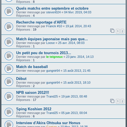
Réponses :
8
Quels matchs entre septembre et octobre
Dernier message par
steveri024
«
04 févr. 2019, 04:03
Réponses :
4
Recherche reportage d'ARTE
Dernier message par
Franck #10
«
19 juil. 2014, 20:43
Réponses :
19
1
2
Match équipes japonaise mais pas que...
Dernier message par
Loose
«
25 avr. 2014, 08:03
Réponses :
1
Un petit peu de tournois 2013...
Dernier message par
le teigneux
«
23 janv. 2014, 14:13
Réponses :
1
Match de baseball
Dernier message par
gungnir64
«
15 août 2013, 21:45
Début
Dernier message par
gungnir64
«
15 août 2013, 18:10
Réponses :
2
NPB saison 2012!!!
Dernier message par
Trand25
«
19 juin 2013, 00:48
Réponses :
17
1
2
Sping Koshien 2012
Dernier message par
Trand25
«
05 juin 2013, 00:04
Réponses :
6
Interview d'Akira Ohtsuka sur Honus
Dernier message par
Gaetan
«
10 févr. 2013, 16:38