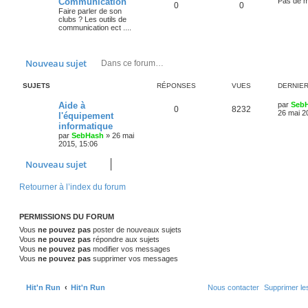
Communication
Pas de 
S
M
0
e
0
s
m
Faire parler de son
s
g
e
clubs ? Les outils de
s
u
e
t
a
communication ect ....
s
e
a
j
s
s
g
g
s
e
e
s
e
Rechercher
Recherche avancée
Nouveau sujet
t
a
s
SUJETS
RÉPONSES
VUES
DERNIE
s
g
D
Aide à
par
Seb
R
V
0
8232
e
e
26 mai 2
l'équipement
r
informatique
é
u
n
s
par
SebHash
»
26 mai
i
2015, 15:06
p
e
e
r
o
s
m
Nouveau sujet
e
s
n
Retourner à l’index du forum
s
a
s
g
e
e
PERMISSIONS DU FORUM
Vous
ne pouvez pas
poster de nouveaux sujets
s
Vous
ne pouvez pas
répondre aux sujets
Vous
ne pouvez pas
modifier vos messages
Vous
ne pouvez pas
supprimer vos messages
Hit'n Run
Hit'n Run
Nous contacter
Supprimer le