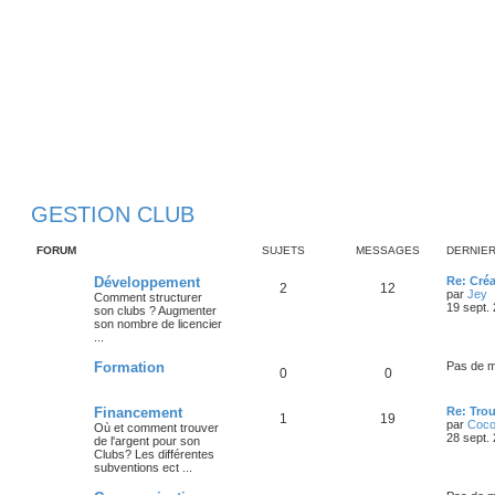
GESTION CLUB
FORUM
SUJETS
MESSAGES
DERNIE
D
Développement
Re: Cré
S
M
2
12
e
par
Jey
Comment structurer
r
19 sept.
son clubs ? Augmenter
u
e
n
i
son nombre de licencier
i
r
...
j
s
e
l
r
Formation
Pas de 
S
M
0
e
0
s
m
e
s
r
u
e
t
a
D
Financement
Re: Trou
s
S
M
1
19
e
par
Coco
a
i
Où et comment trouver
j
s
s
g
r
28 sept.
g
de l'argent pour son
u
e
n
e
r
Clubs? Les différentes
e
s
e
i
subventions ect ...
j
s
e
t
a
s
r