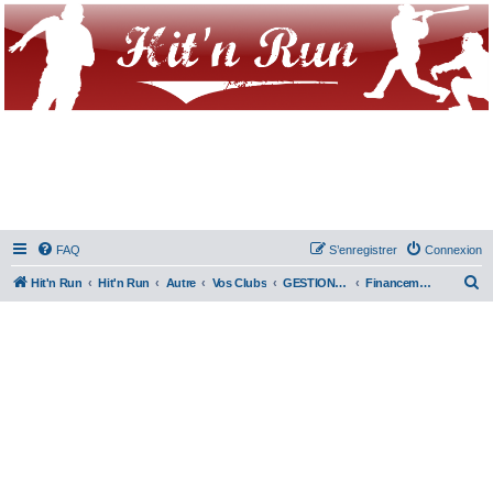
FAQ
S’enregistrer
Connexion
R
Hit'n Run
Hit'n Run
Autre
Vos Clubs
GESTION CLUB
Financement
e
c
h
e
r
c
h