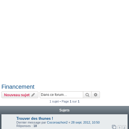
e
r
Financement
Rechercher
Recherche avanc
Nouveau sujet
1 sujet • Page
1
sur
1
Sujets
Trouver des thunes !
Dernier message par
Cocoroazhon2
«
28 sept. 2012, 10:50
Réponses :
18
1
2