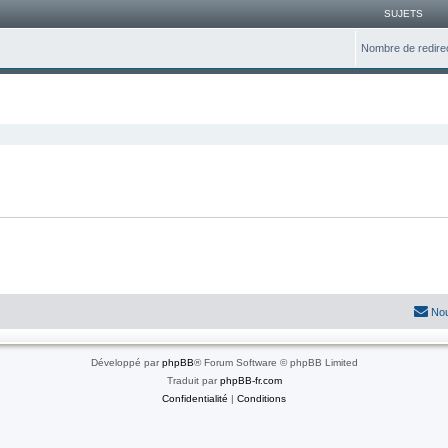
SUJETS
Nombre de redire
cher
cherche avancée
Nou
Développé par
phpBB
® Forum Software © phpBB Limited
Traduit par
phpBB-fr.com
Confidentialité
|
Conditions