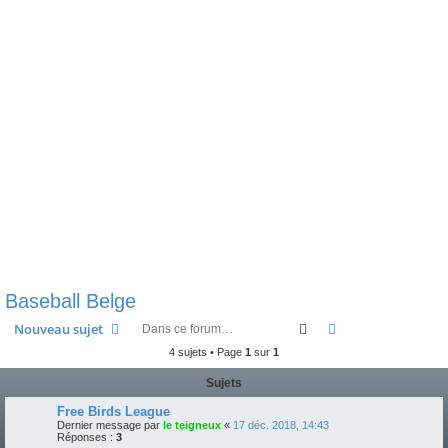
e
r
Baseball Belge
Rechercher
Recherche avanc
Nouveau sujet
4 sujets • Page
1
sur
1
Sujets
Free Birds League
Dernier message par
le teigneux
«
17 déc. 2018, 14:43
Réponses :
3