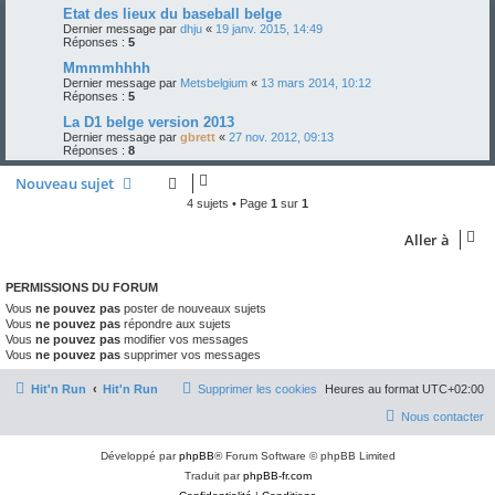
Etat des lieux du baseball belge
Dernier message par
dhju
«
19 janv. 2015, 14:49
Réponses :
5
Mmmmhhhh
Dernier message par
Metsbelgium
«
13 mars 2014, 10:12
Réponses :
5
La D1 belge version 2013
Dernier message par
gbrett
«
27 nov. 2012, 09:13
Réponses :
8
Nouveau sujet
4 sujets • Page
1
sur
1
Aller à
PERMISSIONS DU FORUM
Vous
ne pouvez pas
poster de nouveaux sujets
Vous
ne pouvez pas
répondre aux sujets
Vous
ne pouvez pas
modifier vos messages
Vous
ne pouvez pas
supprimer vos messages
Hit'n Run
Hit'n Run
Supprimer les cookies
Heures au format
UTC+02:00
Nous contacter
Développé par
phpBB
® Forum Software © phpBB Limited
Traduit par
phpBB-fr.com