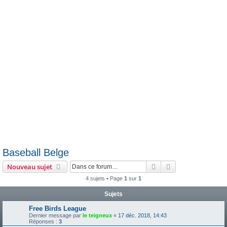
e
r
Baseball Belge
Rechercher
Recherche avanc
Nouveau sujet
4 sujets • Page
1
sur
1
Sujets
Free Birds League
Dernier message par
le teigneux
«
17 déc. 2018, 14:43
Réponses :
3