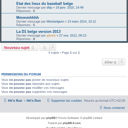
Etat des lieux du baseball belge
Dernier message par
dhju
«
19 janv. 2015, 14:49
Réponses :
5
Mmmmhhhh
Dernier message par
Metsbelgium
«
13 mars 2014, 10:12
Réponses :
5
La D1 belge version 2013
Dernier message par
gbrett
«
27 nov. 2012, 09:13
Réponses :
8
Nouveau sujet
4 sujets • Page
1
sur
1
Aller à
PERMISSIONS DU FORUM
Vous
ne pouvez pas
poster de nouveaux sujets
Vous
ne pouvez pas
répondre aux sujets
Vous
ne pouvez pas
modifier vos messages
Vous
ne pouvez pas
supprimer vos messages
Hit'n Run
Hit'n Run
Supprimer les cookies
Heures au format
UTC+02:00
Nous contacter
Développé par
phpBB
® Forum Software © phpBB Limited
Traduit par
phpBB-fr.com