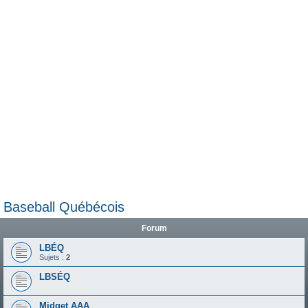
e
r
Baseball Québécois
Forum
LBÉQ
Sujets :
2
LBSÉQ
Midget AAA