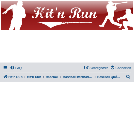
FAQ
S’enregistrer
Connexion
R
Hit'n Run
Hit'n Run
Baseball
Baseball International
Baseball Québécois
e
c
h
e
r
c
h