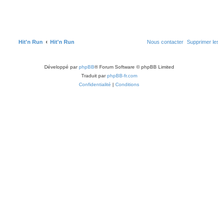
s
t
a
j
s
e
s
r
a
s
g
e
s
m
g
e
e
s
e
t
a
s
a
s
s
g
Hit'n Run
Hit'n Run
Nous contacter
Supprimer le
g
e
e
s
Développé par
phpBB
® Forum Software © phpBB Limited
Traduit par
phpBB-fr.com
Confidentialité
|
Conditions