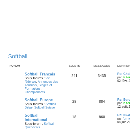
Softball
FORUM
SUJETS
MESSAGES
DERNIE
D
Softball Français
Re: Cha
S
M
241
3435
e
par
le t
Sous-forums :
Vie
r
02 févr. 
fédérale
,
Annonces des
u
e
n
Tournois, Stages et
i
Formations
,
j
s
e
Championnats
r
e
s
m
D
Softball Europe
Re: Eur
S
M
28
884
e
e
par
le t
Sous-forums :
Softball
s
t
a
r
12 août 
Belge
,
Softball Suisse
s
u
e
n
a
s
g
i
D
Softball
Re: NCA
g
j
s
S
M
18
860
e
e
par
forme
e
International
r
e
r
04 juin 2
Sous-forum :
Softball
e
s
m
u
e
n
Québécois
e
s
i