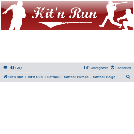
FAQ
S’enregistrer
Connexion
R
Hit'n Run
Hit'n Run
Softball
Softball Europe
Softball Belge
e
c
h
e
r
c
h