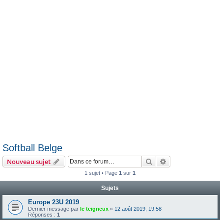
e
r
Softball Belge
Rechercher
Recherche avanc
Nouveau sujet
1 sujet • Page
1
sur
1
Sujets
Europe 23U 2019
Dernier message par
le teigneux
«
12 août 2019, 19:58
Réponses :
1