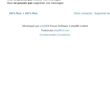
Vous
ne pouvez pas
supprimer vos messages
Hit'n Run
Hit'n Run
Nous contacter
Supprimer le
Développé par
phpBB
® Forum Software © phpBB Limited
Traduit par
phpBB-fr.com
Confidentialité
|
Conditions