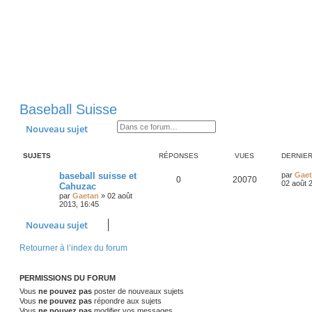
Baseball Suisse
Rechercher
Recherche avancée
Nouveau sujet
SUJETS
RÉPONSES
VUES
DERNIE
D
baseball suisse et
par
Gae
R
V
0
20070
e
02 août 
Cahuzac
r
par
Gaetan
»
02 août
é
u
n
2013, 16:45
i
p
e
e
Nouveau sujet
r
o
s
m
e
Retourner à l’index du forum
s
n
s
a
s
g
PERMISSIONS DU FORUM
e
e
Vous
ne pouvez pas
poster de nouveaux sujets
Vous
ne pouvez pas
répondre aux sujets
s
Vous
ne pouvez pas
modifier vos messages