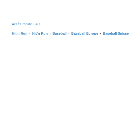
R
Accès rapide
FAQ
Hit'n Run
Hit'n Run
Baseball
Baseball Europe
Baseball Suisse