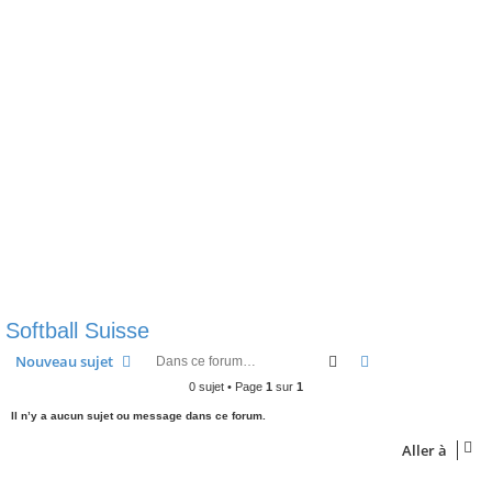
e
r
Softball Suisse
Rechercher
Recherche avanc
Nouveau sujet
0 sujet • Page
1
sur
1
Il n’y a aucun sujet ou message dans ce forum.
Aller à