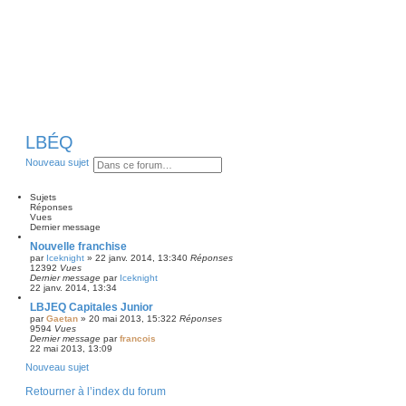
LBÉQ
R
R
Nouveau sujet
e
e
c
c
h
h
Sujets
e
e
Réponses
r
r
Vues
c
c
Dernier message
h
h
Nouvelle franchise
e
e
par
Iceknight
»
22 janv. 2014, 13:34
0
Réponses
r
a
12392
Vues
v
Dernier message
par
Iceknight
a
22 janv. 2014, 13:34
n
c
LBJEQ Capitales Junior
é
par
Gaetan
»
20 mai 2013, 15:32
2
Réponses
e
9594
Vues
Dernier message
par
francois
22 mai 2013, 13:09
Nouveau sujet
Retourner à l’index du forum