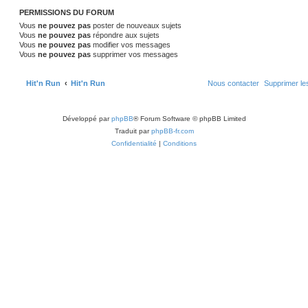
PERMISSIONS DU FORUM
Vous
ne pouvez pas
poster de nouveaux sujets
Vous
ne pouvez pas
répondre aux sujets
Vous
ne pouvez pas
modifier vos messages
Vous
ne pouvez pas
supprimer vos messages
Hit'n Run
Hit'n Run
Nous contacter
Supprimer le
Développé par
phpBB
® Forum Software © phpBB Limited
Traduit par
phpBB-fr.com
Confidentialité
|
Conditions