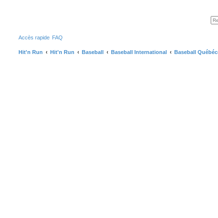
Accès rapide
FAQ
Hit'n Run
Hit'n Run
Baseball
Baseball International
Baseball Québéc