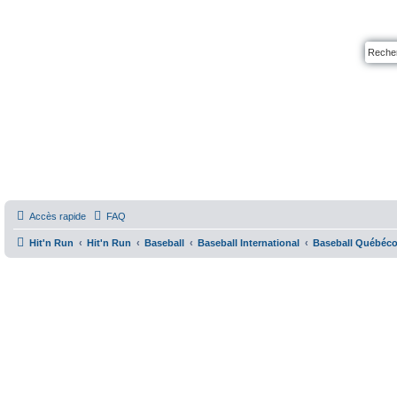
Accès rapide
FAQ
Hit'n Run
Hit'n Run
Baseball
Baseball International
Baseball Québéco