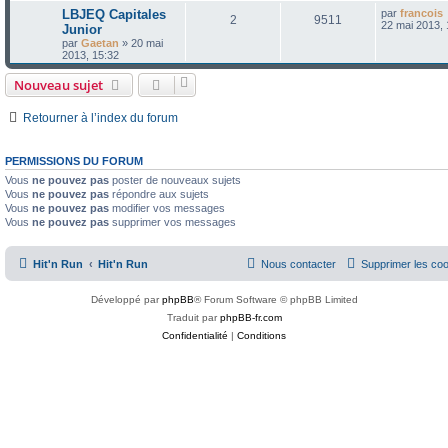
i
D
LBJEQ Capitales
par
francois
R
V
2
9511
p
e
e
e
22 mai 2013, 
Junior
r
r
par
Gaetan
»
20 mai
é
u
o
s
m
n
2013, 15:32
e
i
p
e
s
e
n
Nouveau sujet
s
r
a
o
s
m
s
g
e
Retourner à l’index du forum
e
s
n
e
s
a
s
s
g
PERMISSIONS DU FORUM
e
e
Vous
ne pouvez pas
poster de nouveaux sujets
Vous
ne pouvez pas
répondre aux sujets
s
Vous
ne pouvez pas
modifier vos messages
Vous
ne pouvez pas
supprimer vos messages
Hit'n Run
Hit'n Run
Nous contacter
Supprimer les co
Développé par
phpBB
® Forum Software © phpBB Limited
Traduit par
phpBB-fr.com
Confidentialité
|
Conditions