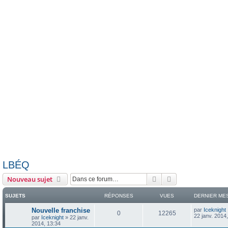
LBÉQ
Rechercher
Recherche avanc
Nouveau sujet
SUJETS
RÉPONSES
VUES
DERNIER ME
D
Nouvelle franchise
par
Iceknight
R
V
0
12265
e
22 janv. 2014
par
Iceknight
»
22 janv.
r
2014, 13:34
é
u
n