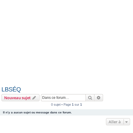
e
r
LBSÉQ
Rechercher
Recherche avanc
Nouveau sujet
0 sujet • Page
1
sur
1
Il n’y a aucun sujet ou message dans ce forum.
Aller à