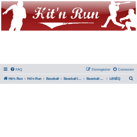
FAQ
S’enregistrer
Connexion
R
Hit'n Run
Hit'n Run
Baseball
Baseball International
Baseball Québécois
LBSÉQ
e
c
h
e
r
c
h